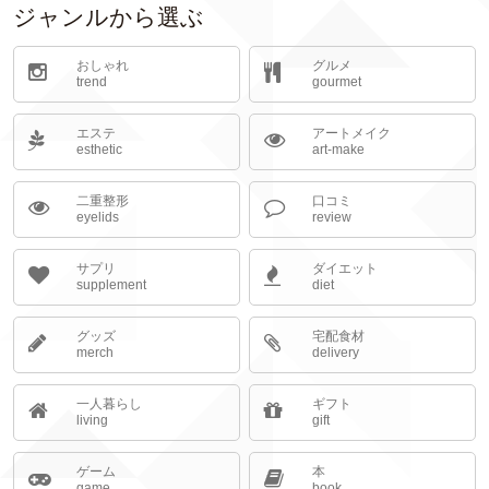
ジャンルから選ぶ
おしゃれ
グルメ
trend
gourmet
エステ
アートメイク
esthetic
art-make
二重整形
口コミ
eyelids
review
サプリ
ダイエット
supplement
diet
グッズ
宅配食材
merch
delivery
一人暮らし
ギフト
living
gift
ゲーム
本
game
book