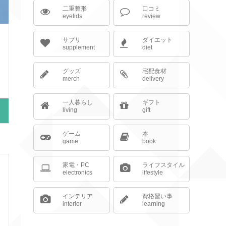
二重整形
口コミ
eyelids
review
サプリ
ダイエット
supplement
diet
グッズ
宅配食材
merch
delivery
一人暮らし
ギフト
living
gift
ゲーム
本
game
book
家電・PC
ライフスタイル
electronics
lifestyle
インテリア
資格習い事
interior
learning