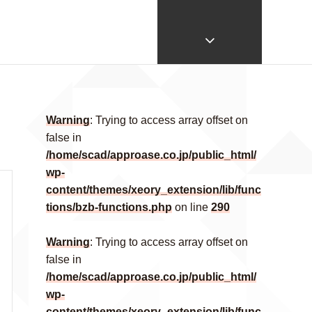
Warning
: Trying to access array offset on
false in
/home/scad/approase.co.jp/public_html/
wp-
content/themes/xeory_extension/lib/func
tions/bzb-functions.php
on line
290
Warning
: Trying to access array offset on
false in
/home/scad/approase.co.jp/public_html/
wp-
content/themes/xeory_extension/lib/func