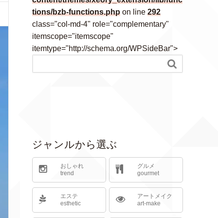
tions/bzb-functions.php
on line
292
class="col-md-4" role="complementary"
itemscope="itemscope"
itemtype="http://schema.org/WPSideBar">

ジャンルから選ぶ
おしゃれ
グルメ
trend
gourmet
エステ
アートメイク
esthetic
art-make