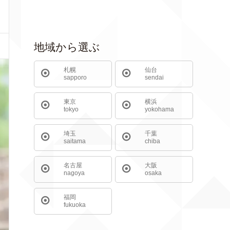
地域から選ぶ
札幌
仙台
sapporo
sendai
東京
横浜
tokyo
yokohama
埼玉
千葉
saitama
chiba
名古屋
大阪
nagoya
osaka
福岡
fukuoka