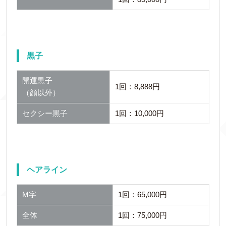
黒子
開運黒子
1回：8,888円
（顔以外）
セクシー黒子
1回：10,000円
ヘアライン
M字
1回：65,000円
全体
1回：75,000円