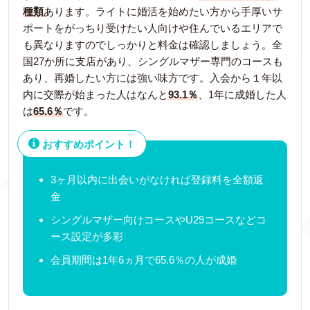
種類
あります。ライトに婚活を始めたい方から手厚いサ
ポートをがっちり受けたい人向けや住んでいるエリアで
も異なりますのでしっかりと料金は確認しましょう。全
国27か所に支店があり、シングルマザー専門のコースも
あり、再婚したい方には強い味方です。入会から１年以
内に交際が始まった人はなんと
93.1％
、1年に成婚した人
は
65.6％
です。
おすすめポイント！
3ヶ月以内に出会いがなければ登録料を全額返
金
シングルマザー向けコースやU29コースなどコ
ース設定が多彩
会員期間は1年6ヵ月で65.6％の人が成婚