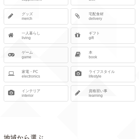
グッズ
宅配食材
merch
delivery
一人暮らし
ギフト
living
gift
ゲーム
本
game
book
家電・PC
ライフスタイル
electronics
lifestyle
インテリア
資格習い事
interior
learning
地域から選ぶ