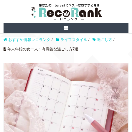
おすすめ情報レコランク
/
ライフスタイル
/
過ごし方
/
年末年始の女一人！有意義な過ごし方7選