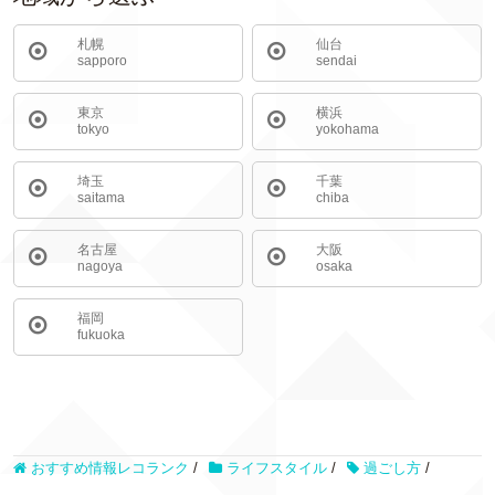
札幌
仙台
sapporo
sendai
東京
横浜
tokyo
yokohama
埼玉
千葉
saitama
chiba
名古屋
大阪
nagoya
osaka
福岡
fukuoka
おすすめ情報レコランク
/
ライフスタイル
/
過ごし方
/