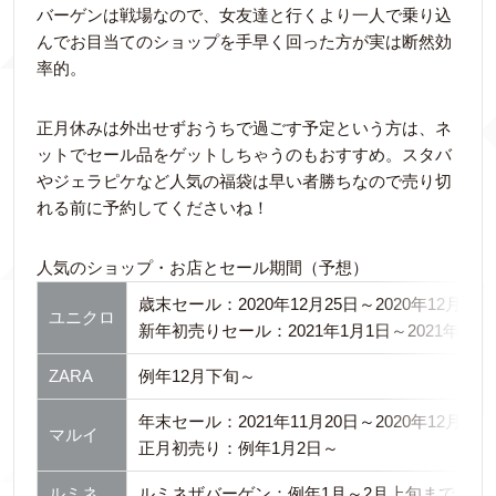
バーゲンは戦場なので、女友達と行くより一人で乗り込
んでお目当てのショップを手早く回った方が実は断然効
率的。
正月休みは外出せずおうちで過ごす予定という方は、ネ
ットでセール品をゲットしちゃうのもおすすめ。スタバ
やジェラピケなど人気の福袋は早い者勝ちなので売り切
れる前に予約してくださいね！
人気のショップ・お店とセール期間（予想）
歳末セール：2020年12月25日～2020年12月31
ユニクロ
新年初売りセール：2021年1月1日～2021年1月
ZARA
例年12月下旬～
年末セール：2021年11月20日～2020年12月31
マルイ
正月初売り：例年1月2日～
ルミネ
ルミネザバーゲン：例年1月～2月上旬まで