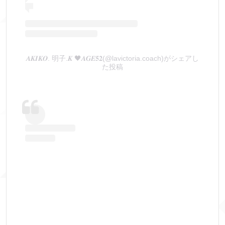
𝑨𝑲𝑰𝑲𝑶. 明子.𝑲 🖤𝑨𝑮𝑬𝟓𝟐(@lavictoria.coach)がシェアし
た投稿