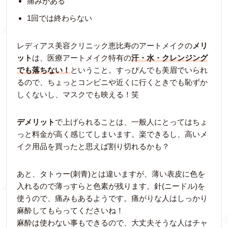
痛みがある
1回では終わらない
レディアス美容クリニック恵比寿のアートメイクの
メリ
ット
は、医療アートメイク特有の
汗・水・クレンジング
でも落ちない！
ということ。すっぴんでも美眉でいられ
るので、ちょっとコンビニや近くに行くときでも恥ずか
しくないし、マスクでも映える！笑
デメリット
で上げられることは、一般人にとってはちょ
っと料金が高く感じてしまいます。楽できるし、高いメ
イク用品を買ったと思えば割り切れるかも？
あと、タトゥー(刺青)とは違いますが、薄い表皮に色を
入れるので薄っすらと色素が残ります。針(ニードル)を
使うので、痛みもあるようです。痛がりな人はしっかり
麻酔してもらってくださいね！
麻酔は使わない事もできるので、大丈夫そうな人はチャ