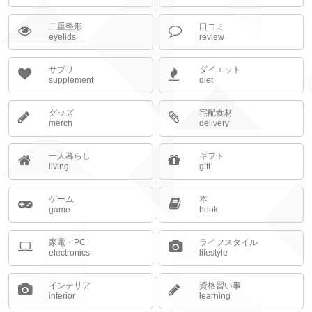
二重整形
口コミ
eyelids
review
サプリ
ダイエット
supplement
diet
グッズ
宅配食材
merch
delivery
一人暮らし
ギフト
living
gift
ゲーム
本
game
book
家電・PC
ライフスタイル
electronics
lifestyle
インテリア
資格習い事
interior
learning