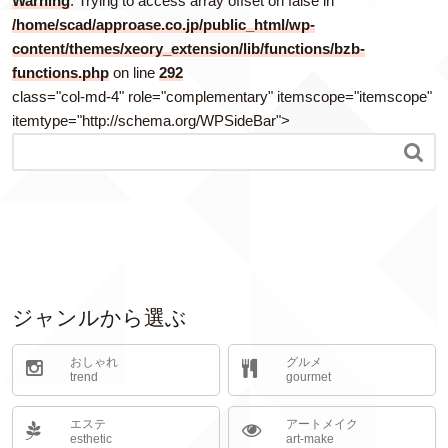
Warning
: Trying to access array offset on false in
/home/scad/approase.co.jp/public_html/wp-
content/themes/xeory_extension/lib/functions/bzb-
functions.php
on line
292
class="col-md-4" role="complementary" itemscope="itemscope"
itemtype="http://schema.org/WPSideBar">

ジャンルから選ぶ
おしゃれ
グルメ
trend
gourmet
エステ
アートメイク
esthetic
art-make