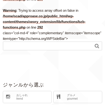
Warning
: Trying to access array offset on false in
/home/scad/approase.co.jp/public_html/wp-
content/themes/xeory_extension/lib/functions/bzb-
functions.php
on line
292
class="col-md-4" role="complementary" itemscope="itemscope"
itemtype="http://schema.org/WPSideBar">

ジャンルから選ぶ
おしゃれ
グルメ
trend
gourmet