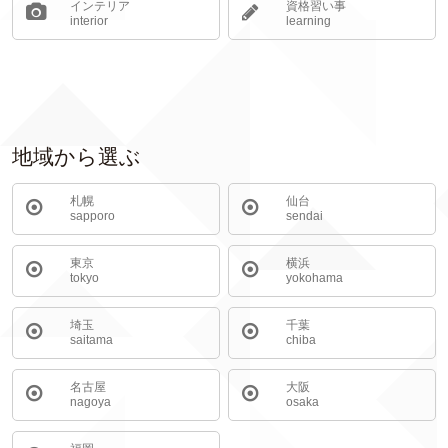
インテリア
資格習い事
interior
learning
地域から選ぶ
札幌
仙台
sapporo
sendai
東京
横浜
tokyo
yokohama
埼玉
千葉
saitama
chiba
名古屋
大阪
nagoya
osaka