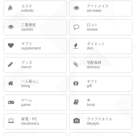
エステ
アートメイク
esthetic
art-make
二重整形
口コミ
eyelids
review
サプリ
ダイエット
supplement
diet
グッズ
宅配食材
merch
delivery
一人暮らし
ギフト
living
gift
ゲーム
本
game
book
家電・PC
ライフスタイル
electronics
lifestyle