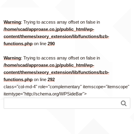
Warning
: Trying to access array offset on false in
/home/scad/approase.co.jp/public_html/wp-
content/themes/xeory_extension/lib/functions/bzb-
functions.php
on line
290
Warning
: Trying to access array offset on false in
/home/scad/approase.co.jp/public_html/wp-
content/themes/xeory_extension/lib/functions/bzb-
functions.php
on line
292
class="col-md-4" role="complementary" itemscope="itemscope"
itemtype="http://schema.org/WPSideBar">
