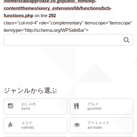
/home/scad/approase.co.jp/public_html/wp-
content/themes/xeory_extension/lib/functions/bzb-
functions.php
on line
292
class="col-md-4" role="complementary" itemscope="itemscope"
itemtype="http://schema.org/WPSideBar">

ジャンルから選ぶ
おしゃれ
グルメ
trend
gourmet
エステ
アートメイク
esthetic
art-make