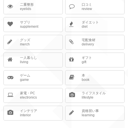
二重整形
口コミ
eyelids
review
サプリ
ダイエット
supplement
diet
グッズ
宅配食材
merch
delivery
一人暮らし
ギフト
living
gift
ゲーム
本
game
book
家電・PC
ライフスタイル
electronics
lifestyle
インテリア
資格習い事
interior
learning