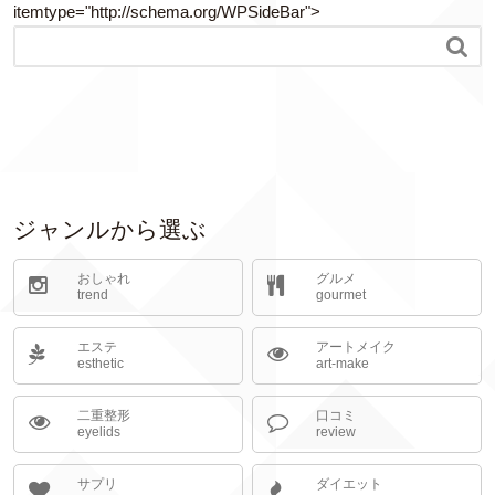
itemtype="http://schema.org/WPSideBar">

ジャンルから選ぶ
おしゃれ
グルメ
trend
gourmet
エステ
アートメイク
esthetic
art-make
二重整形
口コミ
eyelids
review
サプリ
ダイエット