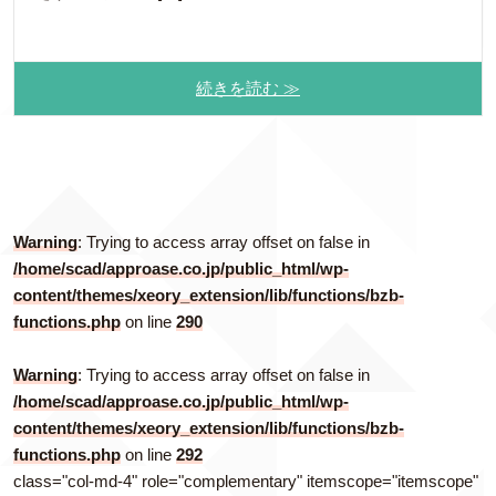
続きを読む ≫
Warning
: Trying to access array offset on false in
/home/scad/approase.co.jp/public_html/wp-
content/themes/xeory_extension/lib/functions/bzb-
functions.php
on line
290
Warning
: Trying to access array offset on false in
/home/scad/approase.co.jp/public_html/wp-
content/themes/xeory_extension/lib/functions/bzb-
functions.php
on line
292
class="col-md-4" role="complementary" itemscope="itemscope"