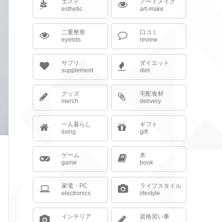
エステ
アートメイク
esthetic
art-make
二重整形
口コミ
eyelids
review
サプリ
ダイエット
supplement
diet
グッズ
宅配食材
merch
delivery
一人暮らし
ギフト
living
gift
ゲーム
本
game
book
家電・PC
ライフスタイル
electronics
lifestyle
インテリア
資格習い事