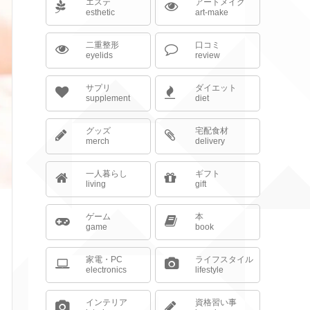
エステ
アートメイク
esthetic
art-make
二重整形
口コミ
eyelids
review
サプリ
ダイエット
supplement
diet
グッズ
宅配食材
merch
delivery
一人暮らし
ギフト
living
gift
ゲーム
本
game
book
家電・PC
ライフスタイル
electronics
lifestyle
インテリア
資格習い事