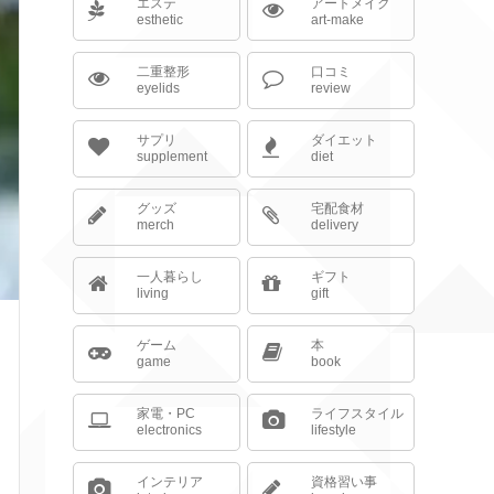
エステ
アートメイク
esthetic
art-make
二重整形
口コミ
eyelids
review
サプリ
ダイエット
supplement
diet
グッズ
宅配食材
merch
delivery
一人暮らし
ギフト
living
gift
ゲーム
本
game
book
家電・PC
ライフスタイル
electronics
lifestyle
インテリア
資格習い事