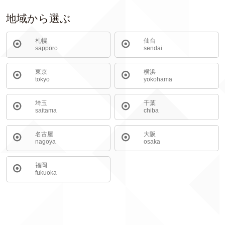
地域から選ぶ
札幌
仙台
sapporo
sendai
東京
横浜
tokyo
yokohama
埼玉
千葉
saitama
chiba
名古屋
大阪
nagoya
osaka
福岡
fukuoka