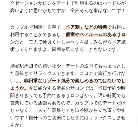
クゼーションサロンをデートで利用するのはハードルが
高いように思いがちですが、全然そんな事はないです！
カップルで利用する事で
「ペア割」などの特典
でお得に
利用することができるし、
個室やペアルームのあるサロ
ン
だと、二人で仲良くおしゃべりを楽しみながらペア施
術してくれますよ。周囲を気にすることもないです。
渋谷駅周辺での買い物や、デートの途中でもちょっとし
た息抜きでリラックスできます。コロナで旅行も行けな
いし、
非日常なリゾート気分で楽しめるのではないでし
ょうか。
今日紹介する渋谷のサロンでは、当日予約や時
間ぎりぎりでも予約できるサロンばかり。遅い時間でも
営業している店舗もあるので、カップルでのデートだけ
じゃなく、一人で仕事帰りでも渋谷駅から立ち寄りやす
いです！自分へのご褒美にもたまにはリラックスしませ
んか♪