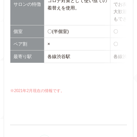
コロナ対策として使い捨ての
サロンの特徴
でお友達・
着替えを使用。
大歓迎(お
もできます
個室
〇(半個室)
〇
ペア割
×
〇
最寄り駅
各線渋谷駅
各線渋谷駅
※2021年2月現在の情報です。