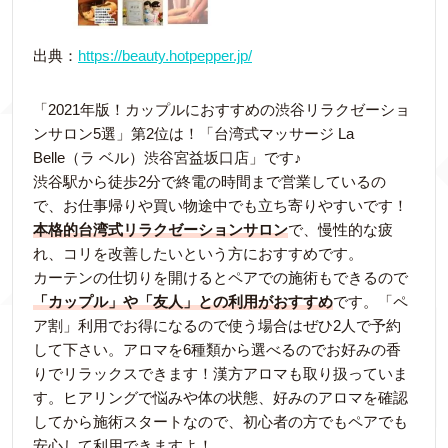
出典：
https://beauty.hotpepper.jp/
「2021年版！カップルにおすすめの渋谷リラクゼーショ
ンサロン5選」第2位は！「台湾式マッサージ La
Belle（ラ ベル）渋谷宮益坂口店」です♪
渋谷駅から徒歩2分で終電の時間まで営業しているの
で、お仕事帰りや買い物途中でも立ち寄りやすいです！
本格的台湾式リラクゼーションサロン
で、慢性的な疲
れ、コリを改善したいという方におすすめです。
カーテンの仕切りを開けるとペアでの施術もできるので
「カップル」や「友人」との利用がおすすめ
です。「ペ
ア割」利用でお得になるので使う場合はぜひ2人で予約
して下さい。アロマを6種類から選べるのでお好みの香
りでリラックスできます！漢方アロマも取り扱っていま
す。ヒアリングで悩みや体の状態、好みのアロマを確認
してから施術スタートなので、初心者の方でもペアでも
安心して利用できますよ！