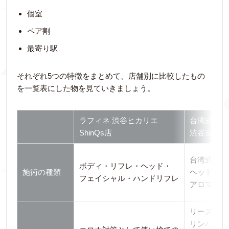
個室
ペア割
最寄り駅
それぞれ5つの特徴をまとめて、店舗別に比較したもの
を一覧表にした物を見ていきましょう。
ラフィネ 渋谷ヒカリエ
台湾式マッサー
ShinQs店
渋谷宮益坂
台湾式・ボ
ボディ・リフレ・ヘッド・
施術の種類
ヘッド・フ
フェイシャル・ハンドリフレ
アロマ・整
リーズナブ
リンパマッ