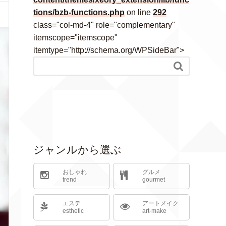
tions/bzb-functions.php
on line
292
class="col-md-4" role="complementary"
itemscope="itemscope"
itemtype="http://schema.org/WPSideBar">

ジャンルから選ぶ
おしゃれ
グルメ
trend
gourmet
エステ
アートメイク
esthetic
art-make