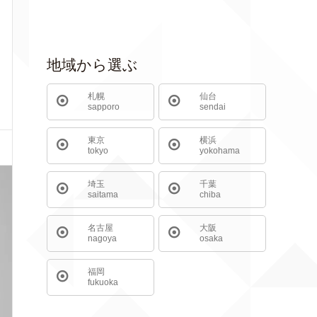
地域から選ぶ
札幌
仙台
sapporo
sendai
東京
横浜
tokyo
yokohama
埼玉
千葉
saitama
chiba
名古屋
大阪
nagoya
osaka
福岡
fukuoka