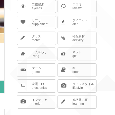
二重整形
口コミ
eyelids
review
サプリ
ダイエット
supplement
diet
グッズ
宅配食材
merch
delivery
一人暮らし
ギフト
living
gift
ゲーム
本
game
book
家電・PC
ライフスタイル
electronics
lifestyle
インテリア
資格習い事
interior
learning