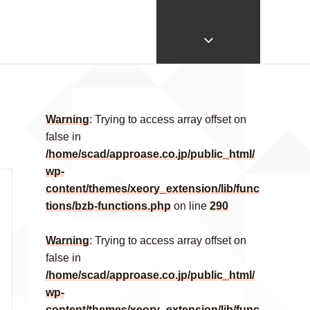
Warning
: Trying to access array offset on
false in
/home/scad/approase.co.jp/public_html/
wp-
content/themes/xeory_extension/lib/func
tions/bzb-functions.php
on line
290
Warning
: Trying to access array offset on
false in
/home/scad/approase.co.jp/public_html/
wp-
content/themes/xeory_extension/lib/func