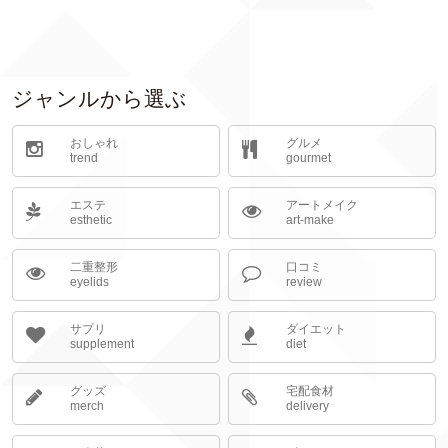
ジャンルから選ぶ
おしゃれ
グルメ
trend
gourmet
エステ
アートメイク
esthetic
art-make
二重整形
口コミ
eyelids
review
サプリ
ダイエット
supplement
diet
グッズ
宅配食材
merch
delivery