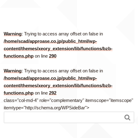
Warning
: Trying to access array offset on false in
/home/scad/approase.co.jp/public_html/wp-
content/themes/xeory_extension/lib/functions/bzb-
functions.php
on line
290
Warning
: Trying to access array offset on false in
/home/scad/approase.co.jp/public_html/wp-
content/themes/xeory_extension/lib/functions/bzb-
functions.php
on line
292
class="col-md-4" role="complementary" itemscope="itemscope"
itemtype="http://schema.org/WPSideBar">
