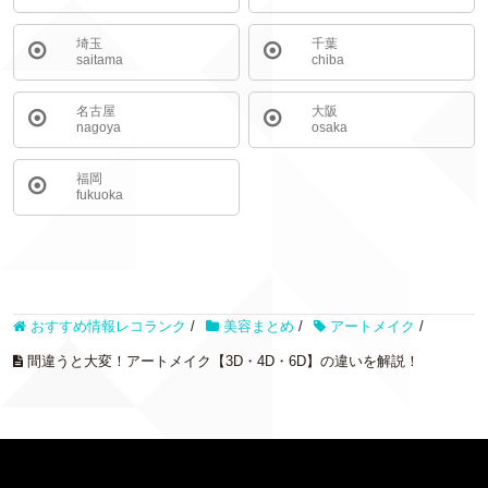
埼玉
千葉
saitama
chiba
名古屋
大阪
nagoya
osaka
福岡
fukuoka
おすすめ情報レコランク
/
美容まとめ
/
アートメイク
/
間違うと大変！アートメイク【3D・4D・6D】の違いを解説！