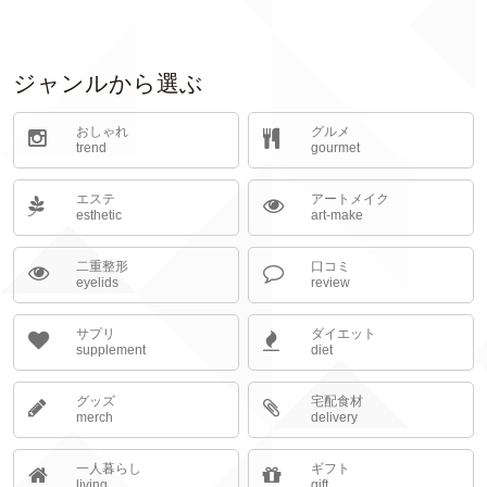
ジャンルから選ぶ
おしゃれ
グルメ
trend
gourmet
エステ
アートメイク
esthetic
art-make
二重整形
口コミ
eyelids
review
サプリ
ダイエット
supplement
diet
グッズ
宅配食材
merch
delivery
一人暮らし
ギフト
living
gift