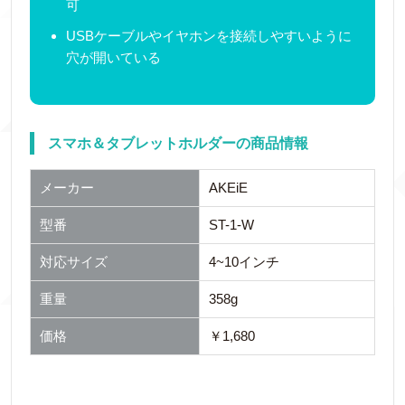
可
USBケーブルやイヤホンを接続しやすいように
穴が開いている
スマホ＆タブレットホルダーの商品情報
メーカー
AKEiE
型番
ST-1-W
対応サイズ
4~10インチ
重量
358g
価格
￥1,680