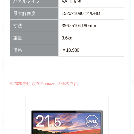
パネルタイプ
VA,非光沢
最大解像度
1920×1080 フルHD
寸法
396×510×180mm
重量
3.6kg
価格
￥10,980
※2020年4月現在のamazonの価格です。