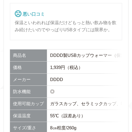
悪い口コミ
保温といわれれば保温だけどもっと熱い飲み物を飲
み続けたいのでやっぱりUSBタイプには限界か。
商品名
DDDD製USBカップウォーマー（保温）
価格
1,939円（税込）
メーカー
DDDD
防水機能
◎
使用可能カップ
ガラスカップ、セラミックカップ、哺乳
保温温度
55℃（誤差あり）
サイズ/重さ
8㎝程度/260g