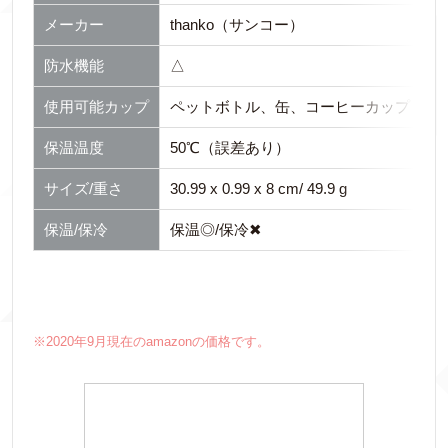
メーカー
thanko（サンコー）
防水機能
△
使用可能カップ
ペットボトル、缶、コーヒーカップ
保温温度
50℃（誤差あり）
サイズ/重さ
30.99 x 0.99 x 8 cm/ 49.9 g
保温/保冷
保温◎/保冷✖
※2020年9月現在のamazonの価格です。