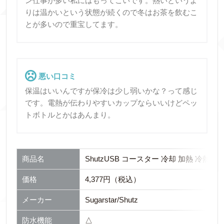
ン仕事が多い私にはもってこいです。熱いというよ
りは温かいという状態が続くので冬はお茶を飲むこ
とが多いので重宝してます。
悪い口コミ
保温はいいんですが保冷は少し弱いかな？って感じ
です。電熱が伝わりやすいカップならいいけどペッ
トボトルとかはあんまり。
商品名
ShutzUSB コースター 冷却 加熱 冷熱
価格
4,377円（税込）
メーカー
Sugarstar/Shutz
防水機能
△