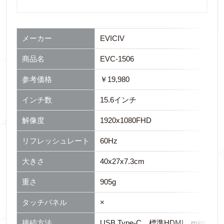
メーカー
EVICIV
商品名
EVC-1506
参考価格
￥19,980
インチ数
15.6インチ
解像度
1920x1080FHD
リフレッシュレート
60Hz
大きさ
40x27x7.3cm
重さ
905g
タッチパネル
×
接続方法
USB Type-C、標準HDMI、miniDP、