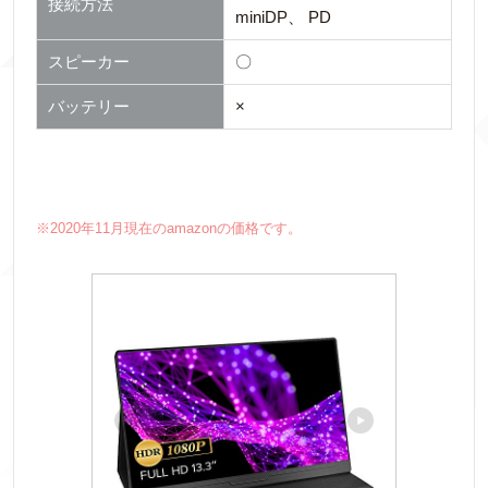
接続方法
miniDP、 PD
スピーカー
〇
バッテリー
×
※2020年11月現在のamazonの価格です。