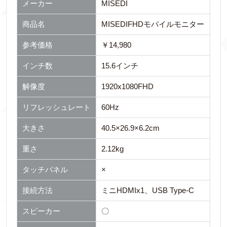
メーカー
MISEDI
商品名
MISEDIFHDモバイルモニター
参考価格
￥14,980
インチ数
15.6インチ
解像度
1920x1080FHD
リフレッシュレート
60Hz
大きさ
40.5×26.9×6.2cm
重さ
2.12kg
タッチパネル
×
接続方法
ミニHDMIx1、USB Type-C
スピーカー
〇