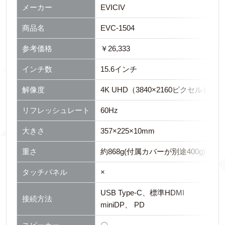
メーカー
EVICIV
商品名
EVC-1504
参考価格
￥26,333
インチ数
15.6インチ
解像度
4K UHD（3840×2160ピクセル）
リフレッシュレート
60Hz
大きさ
357×225×10mm
重さ
約868g(付属カバーが別途400g)
タッチパネル
×
USB Type-C、標準HDMI
接続方法
miniDP、 PD