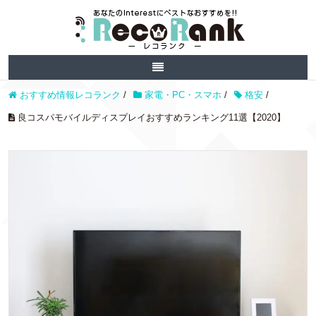
おすすめ情報レコランク
/
家電・PC・スマホ
/
格安
/
良コスパモバイルディスプレイおすすめランキング11選【2020】