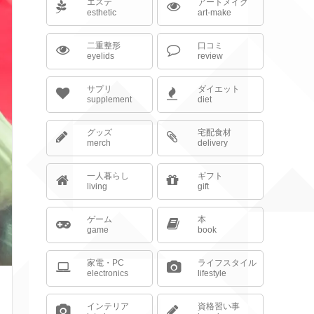
エステ
アートメイク
esthetic
art-make
二重整形
口コミ
eyelids
review
サプリ
ダイエット
supplement
diet
グッズ
宅配食材
merch
delivery
一人暮らし
ギフト
living
gift
ゲーム
本
game
book
家電・PC
ライフスタイル
electronics
lifestyle
インテリア
資格習い事