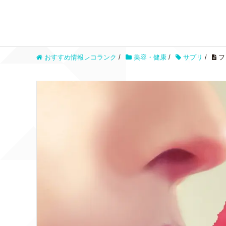
おすすめ情報レコランク
/
美容・健康
/
サプリ
/
フ