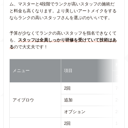
ム、マスターと4段階でランクが高いスタッフの施術だ
と料金も高くなります。より美しいアートメイクをする
ならランクの高いスタッフさんを選ぶのがいいです。
予算が少なくてランクの高いスタッフを指名できなくて
も、
スタッフは全員しっかり研修を受けていて技術はあ
る
ので大丈夫です！
料金
メニュー
項目
ブロ
2回
78,00
アイブロウ
追加
28,00
オプション
20,00
2回
148,0