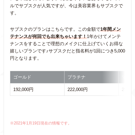
ルでサブスクが人気ですが、今は美容業界もサブスクで
す。
サブスクのプランはこちらです。この金額で
1年間メン
テナンスが何回でも出来ちゃいます！
1年かけてメンテ
ナンスをすることで理想のメイクに仕上げていくお得な
嬉しいプランです♪サブスクだと指名料が1回につき5,000
円となります。
ゴールド
プラチナ
マス
192,000円
222,000円
252,0
※2021年1月19日現在の情報です。