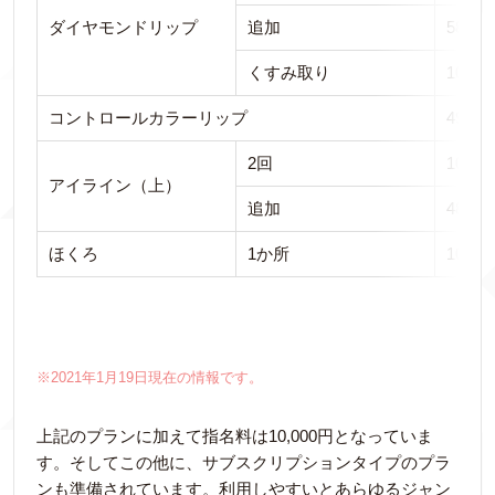
ダイヤモンドリップ
追加
58,00
くすみ取り
10,00
コントロールカラーリップ
49,80
2回
108,0
アイライン（上）
追加
48,00
ほくろ
1か所
10,00
※2021年1月19日現在の情報です。
上記のプランに加えて指名料は10,000円となっていま
す。そしてこの他に、サブスクリプションタイプのプラ
ンも準備されています。利用しやすいとあらゆるジャン