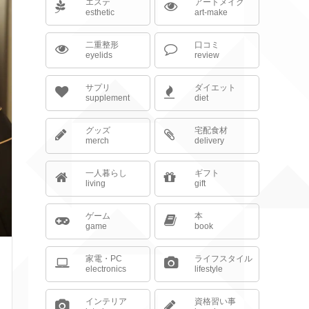
エステ
アートメイク
esthetic
art-make
二重整形
口コミ
eyelids
review
サプリ
ダイエット
supplement
diet
グッズ
宅配食材
merch
delivery
一人暮らし
ギフト
living
gift
ゲーム
本
game
book
家電・PC
ライフスタイル
electronics
lifestyle
インテリア
資格習い事