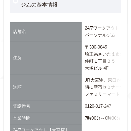
ジムの基本情報
24/7ワークアウト【大
店舗名
パーソナルジム
〒330-0845
埼玉県さいたま市大宮
住所
仲町１丁目３５
大塚ビル 4F
JR大宮駅、東口から歩
道順
隣に新宿セミナー大宮
ファミリーマート 大
電話番号
0120-017-247
営業時間
7時00分～0時00分
24/7ワークアウト【大宮店】