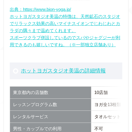
出典：https://www.bion-yoga.jp/
ホットヨガスタジオ美温の特徴は、天然鉱石のスタジオ
でリラックス効果の高いマイナスイオンでじわじわとカ
ラダの隅々まで温めてくれます。
スポーツクラブ併設しているのでスパやジャグジーが利
用できるのも嬉しいですね。（※一部独立店舗あり）
ホットヨガスタジオ美温の詳細情報
東京都内の店舗数
10店舗
レッスンプログラム数
ヨガ全13種類・ス
レンタルサービス
タオルセット（バスタ
男性・カップルでの利用
不可