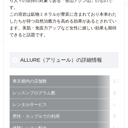
り人々の崇拝の対象である「聖山アグン山」のもので
す。
この溶岩は鉱物ミネラルが豊富に含まれており本来わた
したちが持つ自然治癒力を高める効果があるとされてい
ます。美肌・免疫力アップなど女性に嬉しい効果も期待
できると話題です。
ALLURE（アリュール）の詳細情報
東京都内の店舗数
1店舗
レッスンプログラム数
全15種
レンタルサービス
レンタル
男性・カップルでの利用
不可
体験レッスン料金
1,10