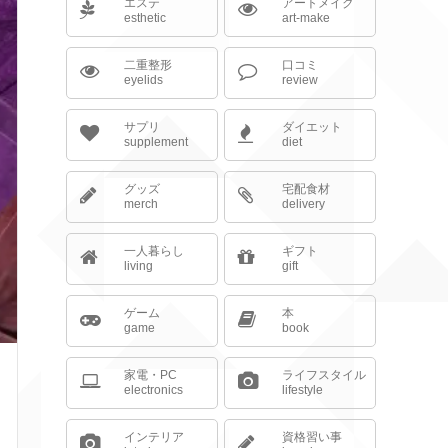
エステ
アートメイク
esthetic
art-make
二重整形
口コミ
eyelids
review
サプリ
ダイエット
supplement
diet
グッズ
宅配食材
merch
delivery
一人暮らし
ギフト
living
gift
ゲーム
本
game
book
家電・PC
ライフスタイル
electronics
lifestyle
インテリア
資格習い事