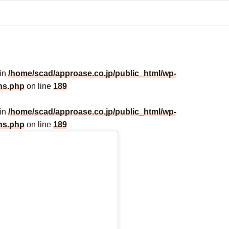
 in
/home/scad/approase.co.jp/public_html/wp-
ns.php
on line
189
 in
/home/scad/approase.co.jp/public_html/wp-
ns.php
on line
189