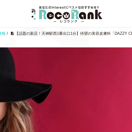
情報
/
【話題の新店！天神駅西1番出口1分】待望の美容皮膚科「DAZZY C