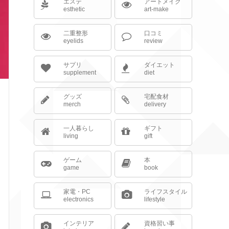
エステ
アートメイク
esthetic
art-make
二重整形
口コミ
eyelids
review
サプリ
ダイエット
supplement
diet
グッズ
宅配食材
merch
delivery
一人暮らし
ギフト
living
gift
ゲーム
本
game
book
家電・PC
ライフスタイル
electronics
lifestyle
インテリア
資格習い事