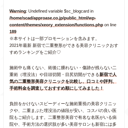
Warning
: Undefined variable $sc_blogcard in
/home/scad/approase.co.jp/public_html/wp-
content/themes/xeory_extension/functions.php
on line
189
※本サイトは一部プロモーションを含みます。
2021年最新 新宿で二重整形ができる美容クリニックおす
すめランキングをご紹介♡
施術中も痛くない、術後に腫れない・傷跡が残らない二
重術（埋没法）や目頭切開・目尻切開ができる
新宿で人
気の二重整形美容クリニックを比較し、口コミや評判、
手術料金を調査しておすすめ順にしてみました！
負担をかけないスピーディーな施術重視の美容クリニッ
クや、二重まぶた埋没法の値段が安い、コスパの良い医
院もご紹介します。二重整形美容で有名な名医がいる病
院や、手術方法の選択肢が多い美容サロンも新宿には多