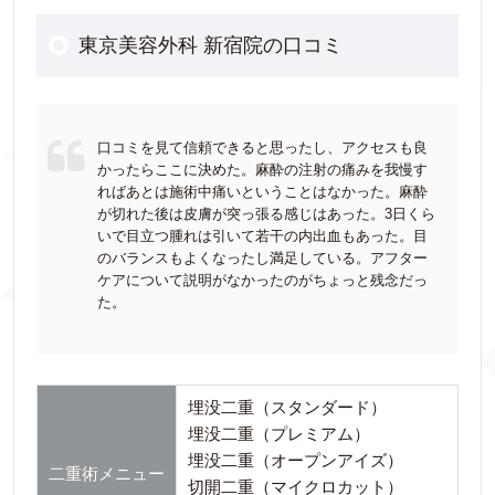
東京美容外科 新宿院の口コミ
口コミを見て信頼できると思ったし、アクセスも良
かったらここに決めた。麻酔の注射の痛みを我慢す
ればあとは施術中痛いということはなかった。麻酔
が切れた後は皮膚が突っ張る感じはあった。3日くら
いで目立つ腫れは引いて若干の内出血もあった。目
のバランスもよくなったし満足している。アフター
ケアについて説明がなかったのがちょっと残念だっ
た。
埋没二重（スタンダード）
埋没二重（プレミアム）
埋没二重（オープンアイズ）
二重術メニュー
切開二重（マイクロカット）