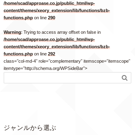
/home/scad/approase.co.jp/public_html/wp-
content/themes/xeory_extension/lib/functions/bzb-
functions.php
on line
290
Warning
: Trying to access array offset on false in
/home/scad/approase.co.jp/public_html/wp-
content/themes/xeory_extension/lib/functions/bzb-
functions.php
on line
292
class="col-md-4" role="complementary" itemscope="itemscope"
itemtype="http://schema.org/WPSideBar">

ジャンルから選ぶ