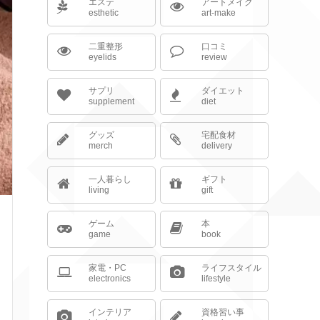
エステ
アートメイク
esthetic
art-make
二重整形
口コミ
eyelids
review
サプリ
ダイエット
supplement
diet
グッズ
宅配食材
merch
delivery
一人暮らし
ギフト
living
gift
ゲーム
本
game
book
家電・PC
ライフスタイル
electronics
lifestyle
インテリア
資格習い事