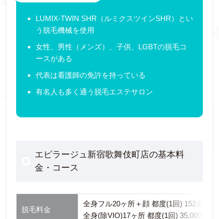
LUMIX-TWIN SHR（ルミクスツインSHR）とい
う脱毛機械を使用
女性、男性（メンズ）、子供、LGBTの脱毛コ
ースがある
代表は看護師の免許を持っている
有名人も多く通う脱毛エステサロン
エピラージュ新宿歌舞伎町店の基本料
金・コース
全身フル20ヶ所＋顔 都度(1回) 152,000円
脱毛料金
全身(除VIO)17ヶ所 都度(1回) 35,000円