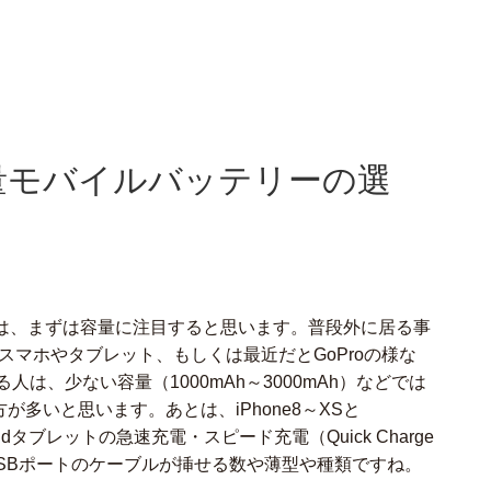
大容量モバイルバッテリーの選
は、まずは容量に注目すると思います。普段外に居る事
イド)のスマホやタブレット、もしくは最近だとGoProの様な
は、少ない容量（1000mAh～3000mAh）などでは
方が多いと思います。あとは、iPhone8～XSと
roidタブレットの急速充電・スピード充電（Quick Charge
応、USBポートのケーブルが挿せる数や薄型や種類ですね。