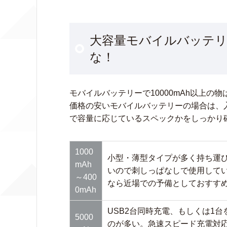
大容量モバイルバッテ
な！
モバイルバッテリーで10000mAh以上の
価格の安いモバイルバッテリーの場合は、
で容量に応じているスペックかをしっかり
1000
小型・薄型タイプが多く持ち運
mAh
いので刺しっぱなしで使用して
～400
なら近場での予備としておすす
0mAh
USB2台同時充電、もしくは1
5000
のが多い。急速スピード充電対