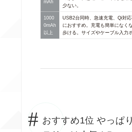
mAh
少ない。
1000
USB2台同時、急速充電、Qi
0mAh
におすすめ。充電も簡単になく
以上
歩ける。サイズやケーブル入力
おすすめ1位 やっぱり