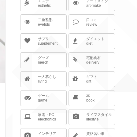
エステ
アートメイク
esthetic
art-make
二重整形
口コミ
eyelids
review
サプリ
ダイエット
supplement
diet
グッズ
宅配食材
merch
delivery
一人暮らし
ギフト
living
gift
ゲーム
本
game
book
家電・PC
ライフスタイル
electronics
lifestyle
インテリア
資格習い事