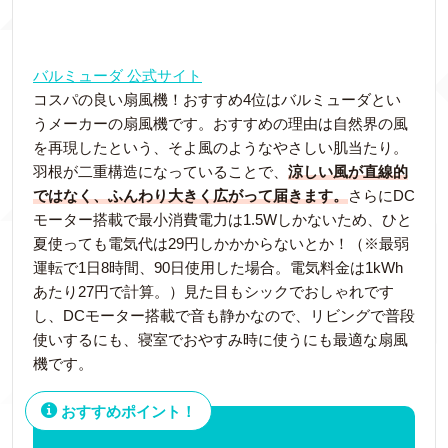
バルミューダ 公式サイト
コスパの良い扇風機！おすすめ4位はバルミューダとい
うメーカーの扇風機です。おすすめの理由は自然界の風
を再現したという、そよ風のようなやさしい肌当たり。
羽根が二重構造になっていることで、
涼しい風が直線的
ではなく、ふんわり大きく広がって届きます。
さらにDC
モーター搭載で最小消費電力は1.5Wしかないため、ひと
夏使っても電気代は29円しかかからないとか！（※最弱
運転で1日8時間、90日使用した場合。電気料金は1kWh
あたり27円で計算。）見た目もシックでおしゃれです
し、DCモーター搭載で音も静かなので、リビングで普段
使いするにも、寝室でおやすみ時に使うにも最適な扇風
機です。
おすすめポイント！