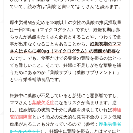
ていて、読み方は“葉酸”と書いて“ようさん”と読みます。
厚生労働省が定める18歳以上の女性の葉酸の推奨摂取量
は一日240μg（マイクログラム）ですが、妊娠初期は赤
ちゃんが葉酸をたくさん必要とすることや、つわりで食
事が出来なくなることもあることから、
妊娠初期のママ
さんはさらに400μg（マイクログラム）の葉酸が必要
な
んです。でも、食事だけで必要量の葉酸を摂るのはとっ
ても難しいこと。そこで、妊婦に不足しがちな葉酸を補
うためにあるのが「葉酸サプリ（葉酸サプリメント）」
という栄養補助食品です。
妊娠中に葉酸が不足していると胎児にも悪影響ですし、
ママさんも
葉酸欠乏症
になるリスクが高まります。逆
に、妊娠初期の状態で十分に葉酸を摂取していれば
神経
管閉鎖障害
という胎児の先天的な発育不全のリスク低減
効果があることも分かっているので（参考：
厚生労働省
e-ヘルスネット
）、妊娠中に葉酸を摂ることはママにと