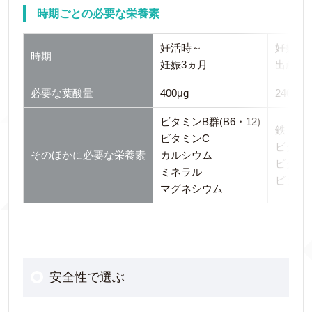
時期ごとの必要な栄養素
妊活時～
妊娠4
時期
妊娠3ヵ月
出産後
必要な葉酸量
400μg
240μg
ビタミンB群(B6・12)
鉄
ビタミンC
ビタミ
そのほかに必要な栄養素
カルシウム
ビタミン
ミネラル
ビタミ
マグネシウム
安全性で選ぶ