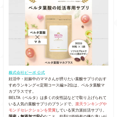
株式会社ビーボ 公式
妊活中・妊娠中のママさんが摂りたい葉酸サプリのおす
すめランキング≪定期コース編≫2位は、ベルタ葉酸マ
カプラスです。
BELTA（ベルタ）は多くの女性誌などで取り上げられて
いる人気の葉酸サプリのブランドで、
楽天ランキングや
モンドセレクションを受賞
している実力派妊活サプリ。
国産・無添加で安心
なこと、錠剤は鉄特有の嫌な臭いが