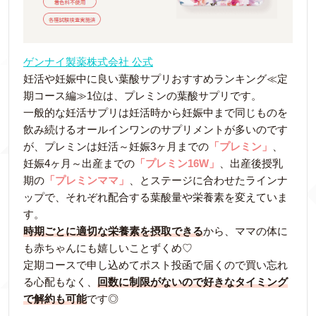
ゲンナイ製薬株式会社 公式
妊活や妊娠中に良い葉酸サプリおすすめランキング≪定
期コース編≫1位は、プレミンの葉酸サプリです。
一般的な妊活サプリは妊活時から妊娠中まで同じものを
飲み続けるオールインワンのサプリメントが多いのです
が、プレミンは妊活～妊娠3ヶ月までの
「プレミン」
、
妊娠4ヶ月～出産までの
「プレミン16W」
、出産後授乳
期の
「プレミンママ」
、とステージに合わせたラインナ
ップで、それぞれ配合する葉酸量や栄養素を変えていま
す。
時期ごとに適切な栄養素を摂取できる
から、ママの体に
も赤ちゃんにも嬉しいことずくめ♡
定期コースで申し込めてポスト投函で届くので買い忘れ
る心配もなく、
回数に制限がないので好きなタイミング
で解約も可能
です◎